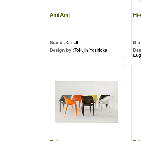
Ami Ami
Hi-
Brand :
Kartell
Bra
Design by :
Tokujin Yoshioka
Des
Euge