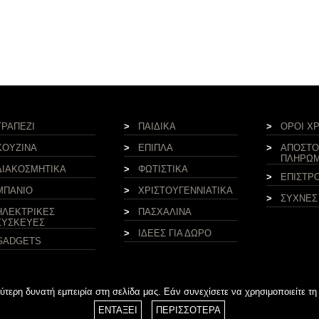
ΤΡΑΠΕΖΙ
>
ΠΑΙΔΙΚΑ
>
ΟΡΟΙ Χ
ΚΟΥΖΙΝΑ
>
ΕΠΙΠΛΑ
>
ΑΠΟΣΤΟ
ΠΛΗΡΩ
ΔΙΑΚΟΣΜΗΤΙΚΑ
>
ΦΩΤΙΣΤΙΚΑ
>
ΕΠΙΣΤΡ
ΜΠΑΝΙΟ
>
ΧΡΙΣΤΟΥΓΕΝΝΙΑΤΙΚΑ
>
ΣΥΧΝΕΣ
ΗΛΕΚΤΡΙΚΕΣ
>
ΠΑΣΧΑΛΙΝΑ
ΣΥΣΚΕΥΕΣ
>
ΙΔΕΕΣ ΓΙΑ ΔΩΡΟ
GADGETS
ερη δυνατή εμπειρία στη σελίδα μας. Εάν συνεχίσετε να χρησιμοποιείτε τη
ΕΝΤΑΞΕΙ
ΠΕΡΙΣΣΟΤΕΡΑ
Design & development by
weballey.gr