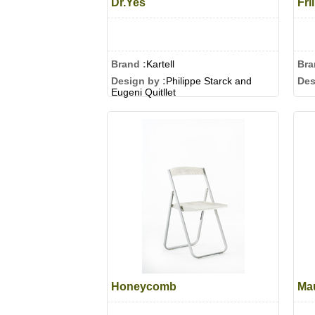
Dr.Yes
Fril
Brand :
Kartell
Bra
Design by :
Philippe Starck and
Des
Eugeni Quitllet
Honeycomb
Ma