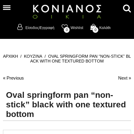
Είσοδος/Εγγραφή
Wishlist
Καλάθι
0
0
ΑΡΧΙΚΗ
/
ΚΟΥΖΙΝΑ
/
OVAL SPRINGFORM PAN “NON-STICK” BL
ACK WITH ONE TEXTURED BOTTOM
« Previous
Next »
Oval springform pan “non-
stick” black with one textured
bottom