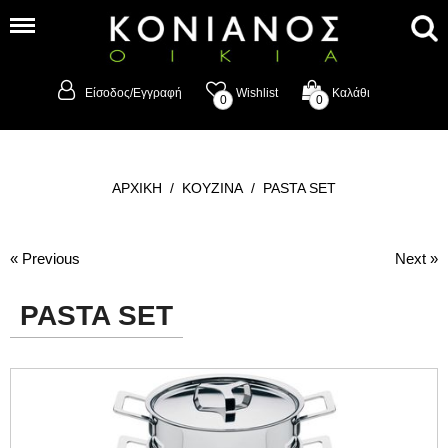
Είσοδος/Εγγραφή
Wishlist
Καλάθι
0
0
ΑΡΧΙΚΗ
/
ΚΟΥΖΙΝΑ
/
PASTA SET
« Previous
Next »
PASTA SET