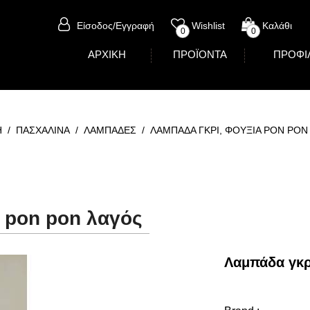
Είσοδος/Εγγραφή
Wishlist
Καλάθι
0
0
ΑΡΧΙΚΗ
ΠΡΟΪΟΝΤΑ
ΠΡΟΦΙ
Η
/
ΠΑΣΧΑΛΙΝΑ
/
ΛΑΜΠΑΔΕΣ
/
ΛΑΜΠΑΔΑ ΓΚΡΙ, ΦΟΥΞΙΑ PON PON
 pon pon λαγός
Λαμπάδα γκρ