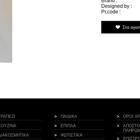
Brand :
Designed by :
Pr.code :
Στα αγαπ
ΤΡΑΠΕΖΙ
>
ΠΑΙΔΙΚΑ
>
ΟΡΟΙ Χ
ΚΟΥΖΙΝΑ
>
ΕΠΙΠΛΑ
>
ΑΠΟΣΤΟ
ΠΛΗΡΩ
ΔΙΑΚΟΣΜΗΤΙΚΑ
>
ΦΩΤΙΣΤΙΚΑ
>
ΕΠΙΣΤΡ