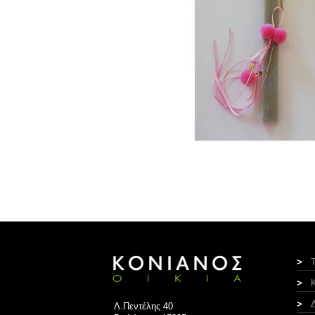
>
>
>
Λ.Πεντέλης 40